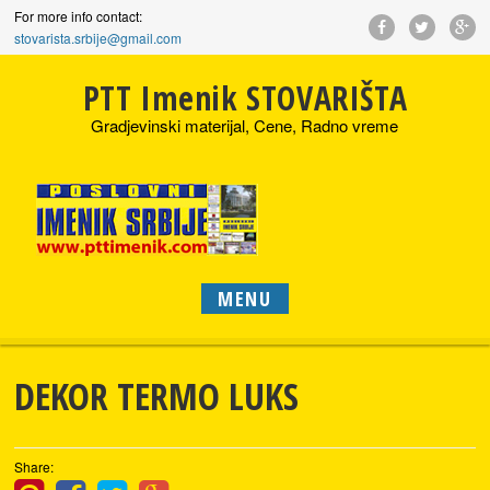
For more info contact:
stovarista.srbije@gmail.com
PTT Imenik STOVARIŠTA
Gradjevinski materijal, Cene, Radno vreme
MENU
DEKOR TERMO LUKS
Share: