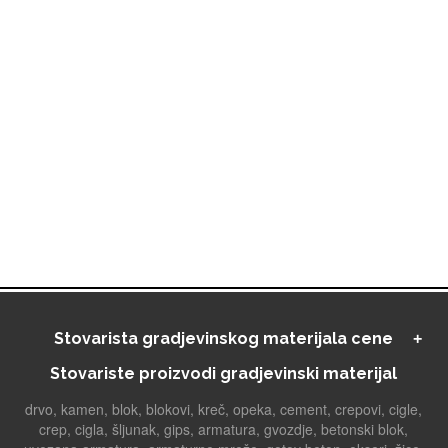
Stovarista gradjevinskog materijala cene
Stovariste proizvodi gradjevinski materijal
drvo, kamen, blok, blokovi, kreč, opeka, cement, crepovi, cigle,
crep, cigla, šljunak, gips, armatura, gvozdje, betonski blok,