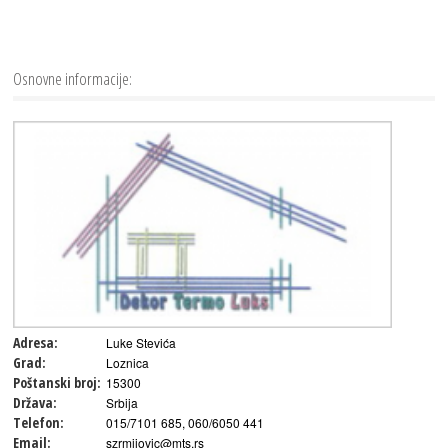
Osnovne informacije:
Adresa:
Luke Stevića
Grad:
Loznica
Poštanski broj:
15300
Država:
Srbija
Telefon:
015/7101 685, 060/6050 441
Email:
szrmijovic@mts.rs