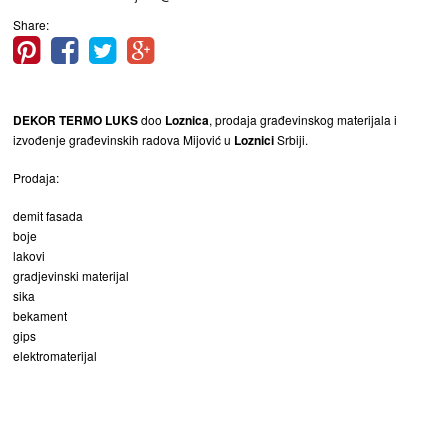
Share:
DEKOR TERMO LUKS
doo
Loznica
, prodaja građevinskog materijala i
izvođenje građevinskih radova Mijović u
Loznici
Srbiji.
Prodaja:
demit fasada
boje
lakovi
gradjevinski materijal
sika
bekament
gips
elektromaterijal