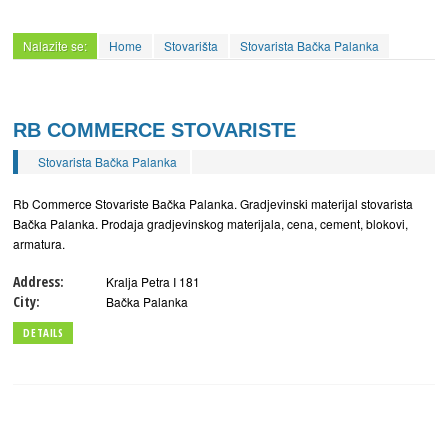
Nalazite se:
Home
Stovarišta
Stovarista Bačka Palanka
RB COMMERCE STOVARISTE
Stovarista Bačka Palanka
Rb Commerce Stovariste Bačka Palanka. Gradjevinski materijal stovarista
Bačka Palanka. Prodaja gradjevinskog materijala, cena, cement, blokovi,
armatura.
Address:
Kralja Petra I 181
City:
Bačka Palanka
DETAILS