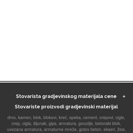
Stovarista gradjevinskog materijala cene
Stovariste proizvodi gradjevinski materijal
drvo, kamen, blok, blokovi, kreč, opeka, cement, crepovi, cigle,
crep, cigla, šljunak, gips, armatura, gvozdje, betonski blok,
uvezana armatura, armaturne mreže, gotov beton, ekseri, žice,