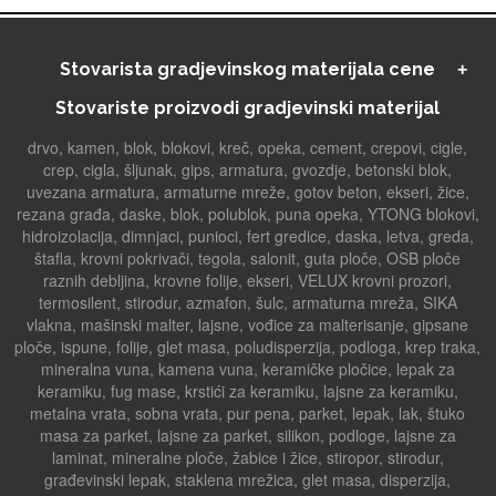
Stovarista gradjevinskog materijala cene
Stovariste proizvodi gradjevinski materijal
drvo, kamen, blok, blokovi, kreč, opeka, cement, crepovi, cigle,
crep, cigla, šljunak, gips, armatura, gvozdje, betonski blok,
uvezana armatura, armaturne mreže, gotov beton, ekseri, žice,
rezana građa, daske, blok, polublok, puna opeka, YTONG blokovi,
hidroizolacija, dimnjaci, punioci, fert gredice, daska, letva, greda,
štafla, krovni pokrivači, tegola, salonit, guta ploče, OSB ploče
raznih debljina, krovne folije, ekseri, VELUX krovni prozori,
termosilent, stirodur, azmafon, šulc, armaturna mreža, SIKA
vlakna, mašinski malter, lajsne, vođice za malterisanje, gipsane
ploče, ispune, folije, glet masa, poludisperzija, podloga, krep traka,
mineralna vuna, kamena vuna, keramičke pločice, lepak za
keramiku, fug mase, krstići za keramiku, lajsne za keramiku,
metalna vrata, sobna vrata, pur pena, parket, lepak, lak, štuko
masa za parket, lajsne za parket, silikon, podloge, lajsne za
laminat, mineralne ploče, žabice i žice, stiropor, stirodur,
građevinski lepak, staklena mrežica, glet masa, disperzija,