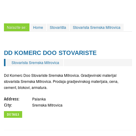
Nalazite se:
Home
Stovarišta
Stovarista Sremska Mitrovica
DD KOMERC DOO STOVARISTE
Stovarista Sremska Mitrovica
Dd Komerc Doo Stovariste Sremska Mitrovica. Gradjevinski materijal
stovarista Sremska Mitrovica. Prodaja gradjevinskog materijala, cena,
cement, blokovi, armatura.
Address:
Palanka
City:
Sremska Mitrovica
DETAILS