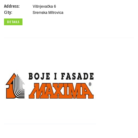
Address:
Višnjevačka 6
City:
Sremska Mitrovica
DETAILS