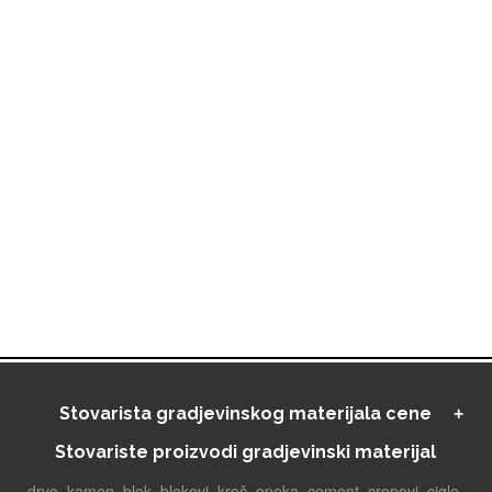
Stovarista gradjevinskog materijala cene
Stovariste proizvodi gradjevinski materijal
drvo, kamen, blok, blokovi, kreč, opeka, cement, crepovi, cigle,