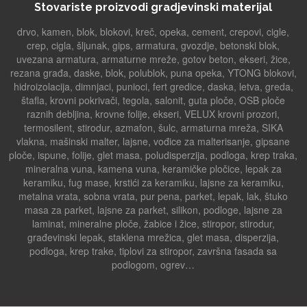
Stovariste proizvodi gradjevinski materijal
drvo, kamen, blok, blokovi, kreč, opeka, cement, crepovi, cigle,
crep, cigla, šljunak, gips, armatura, gvozdje, betonski blok,
uvezana armatura, armaturne mreže, gotov beton, ekseri, žice,
rezana građa, daske, blok, polublok, puna opeka, YTONG blokovi,
hidroizolacija, dimnjaci, punioci, fert gredice, daska, letva, greda,
štafla, krovni pokrivači, tegola, salonit, guta ploče, OSB ploče
raznih debljina, krovne folije, ekseri, VELUX krovni prozori,
termosilent, stirodur, azmafon, šulc, armaturna mreža, SIKA
vlakna, mašinski malter, lajsne, vođice za malterisanje, gipsane
ploče, ispune, folije, glet masa, poludisperzija, podloga, krep traka,
mineralna vuna, kamena vuna, keramičke pločice, lepak za
keramiku, fug mase, krstići za keramiku, lajsne za keramiku,
metalna vrata, sobna vrata, pur pena, parket, lepak, lak, štuko
masa za parket, lajsne za parket, silikon, podloge, lajsne za
laminat, mineralne ploče, žabice i žice, stiropor, stirodur,
građevinski lepak, staklena mrežica, glet masa, disperzija,
podloga, krep trake, tiplovi za stiropor, završna fasada sa
podlogom, ogrev…