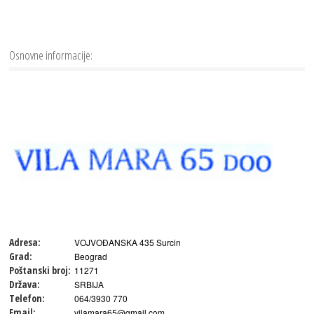
Osnovne informacije:
Adresa:
VOJVOĐANSKA 435 Surcin
Grad:
Beograd
Poštanski broj:
11271
Država:
SRBIJA
Telefon:
064/3930 770
Email:
vilamara65@gmail.com