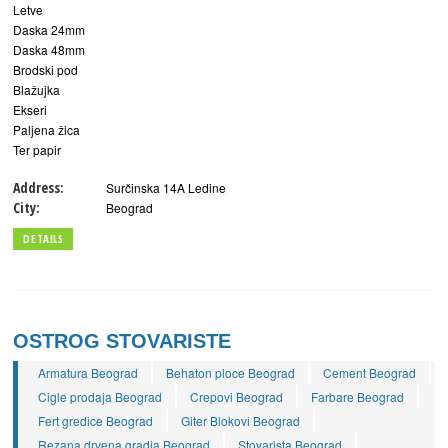
Letve
Daska 24mm
Daska 48mm
Brodski pod
Blažujka
Ekseri
Paljena žica
Ter papir
Address:
Surčinska 14A Ledine
City:
Beograd
DETAILS
OSTROG STOVARISTE
Armatura Beograd
Behaton ploce Beograd
Cement Beograd
Cigle prodaja Beograd
Crepovi Beograd
Farbare Beograd
Fert gredice Beograd
Giter Blokovi Beograd
Rezana drvena gradja Beograd
Stovarista Beograd