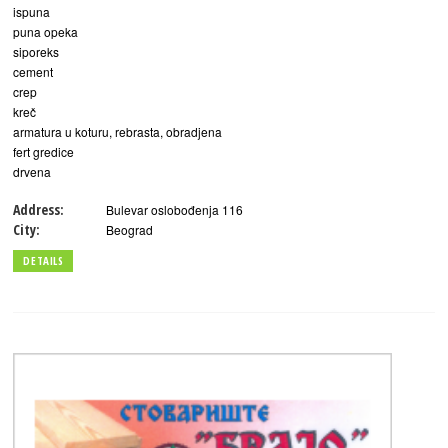
ispuna
puna opeka
siporeks
cement
crep
kreč
armatura u koturu, rebrasta, obradjena
fert gredice
drvena
Address:
Bulevar oslobođenja 116
City:
Beograd
DETAILS