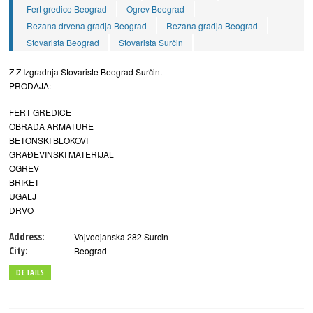
Fert gredice Beograd
Ogrev Beograd
Rezana drvena gradja Beograd
Rezana gradja Beograd
Stovarista Beograd
Stovarista Surčin
Ž Z Izgradnja Stovariste Beograd Surčin.
PRODAJA:
FERT GREDICE
OBRADA ARMATURE
BETONSKI BLOKOVI
GRAĐEVINSKI MATERIJAL
OGREV
BRIKET
UGALJ
DRVO
Address:
Vojvodjanska 282 Surcin
City:
Beograd
DETAILS