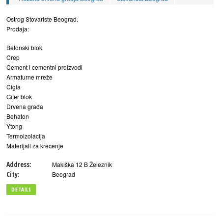
Ostrog Stovariste Beograd.
Prodaja:
Betonski blok
Crep
Cement i cementni proizvodi
Armaturne mreže
Cigla
Giter blok
Drvena građa
Behaton
Ytong
Termoizolacija
Materijali za krecenje
Address:
Makiška 12 B Železnik
City:
Beograd
DETAILS