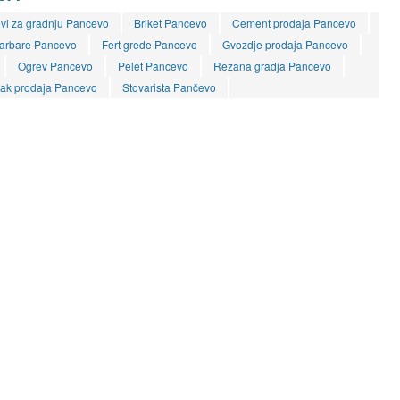
vi za gradnju Pancevo
Briket Pancevo
Cement prodaja Pancevo
arbare Pancevo
Fert grede Pancevo
Gvozdje prodaja Pancevo
Ogrev Pancevo
Pelet Pancevo
Rezana gradja Pancevo
nak prodaja Pancevo
Stovarista Pančevo