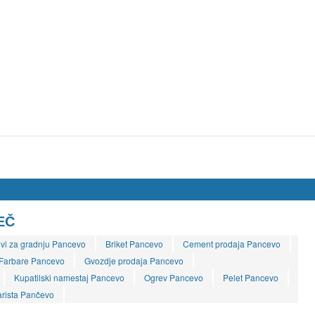
EČ
vi za gradnju Pancevo
Briket Pancevo
Cement prodaja Pancevo
Farbare Pancevo
Gvozdje prodaja Pancevo
Kupatilski namestaj Pancevo
Ogrev Pancevo
Pelet Pancevo
arista Pančevo