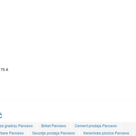
175 A
Č
 za gradnju Pancevo
Briket Pancevo
Cement prodaja Pancevo
rbare Pancevo
Gvozdje prodaja Pancevo
Keramicke plocice Pancevo