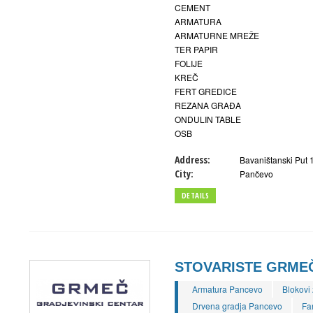
CEMENT
ARMATURA
ARMATURNE MREŽE
TER PAPIR
FOLIJE
KREČ
FERT GREDICE
REZANA GRAĐA
ONDULIN TABLE
OSB
Address:
Bavaništanski Put 
City:
Pančevo
DETAILS
STOVARISTE GRME
Armatura Pancevo
Blokovi
Drvena gradja Pancevo
Fa