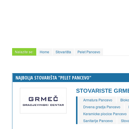
Nalazite se:
Home
Stovarišta
Pelet Pancevo
NAJBOLJA STOVARIŠTA "PELET PANCEVO"
STOVARISTE GRM
Armatura Pancevo
Bloko
Drvena gradja Pancevo
Keramicke plocice Pancevo
Sanitarije Pancevo
Stov