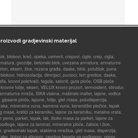
roizvodi gradjevinski materijal
k, blokovi, kreč, opeka, cement, crepovi, cigle, crep, cigla,
armatura, gvozdje, betonski blok, uvezana armatura, armaturne
ton, ekseri, žice, rezana građa, daske, blok, polublok, puna
okovi, hidroizolacija, dimnjaci, punioci, fert gredice, daska,
afla, krovni pokrivači, tegola, salonit, guta ploče, OSB ploče
 krovne folije, ekseri, VELUX krovni prozori, termosilent, stirodur,
armaturna mreža, SIKA vlakna, mašinski malter, lajsne, vođice
 gipsane ploče, ispune, folije, glet masa, poludisperzija,
traka, mineralna vuna, kamena vuna, keramičke pločice, lepak
g mase, krstići za keramiku, lajsne za keramiku, metalna vrata,
r pena, parket, lepak, lak, štuko masa za parket, lajsne za
 podloge, lajsne za laminat, mineralne ploče, žabice i žice,
ur, građevinski lepak, staklena mrežica, glet masa, disperzija,
rake, tiplovi za stiropor, završna fasada sa podlogom, ogrev…