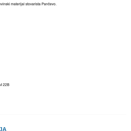
inski materijal stovarista Pančevo.
ut 22B
JA