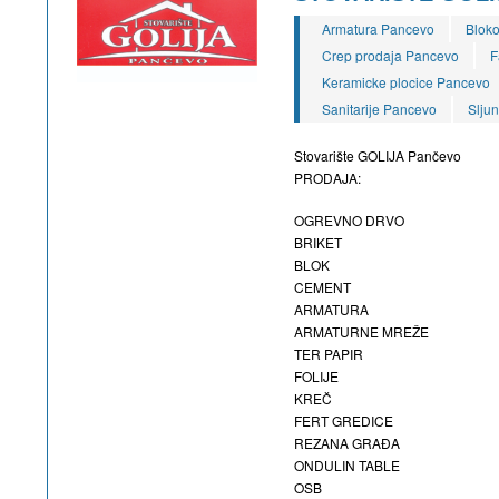
Armatura Pancevo
Bloko
Crep prodaja Pancevo
F
Keramicke plocice Pancevo
Sanitarije Pancevo
Slju
Stovarište GOLIJA Pančevo
PRODAJA:
OGREVNO DRVO
BRIKET
BLOK
CEMENT
ARMATURA
ARMATURNE MREŽE
TER PAPIR
FOLIJE
KREČ
FERT GREDICE
REZANA GRAĐA
ONDULIN TABLE
OSB