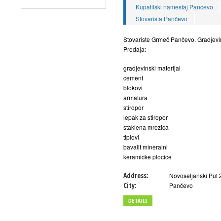
Kupatilski namestaj Pancevo
Stovarista Pančevo
Stovariste Grmeč Pančevo. Gradjevin
Prodaja:
gradjevinski materijal
cement
blokovi
armatura
stiropor
lepak za stiropor
staklena mrezica
tiplovi
bavalit mineralni
keramicke plocice
Address:
Novoseljanski Put 
City:
Pančevo
DETAILS