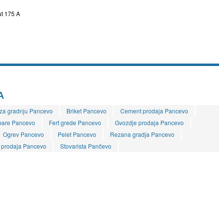
t 175 A
A
 za gradnju Pancevo
Briket Pancevo
Cement prodaja Pancevo
bare Pancevo
Fert grede Pancevo
Gvozdje prodaja Pancevo
Ogrev Pancevo
Pelet Pancevo
Rezana gradja Pancevo
 prodaja Pancevo
Stovarista Pančevo