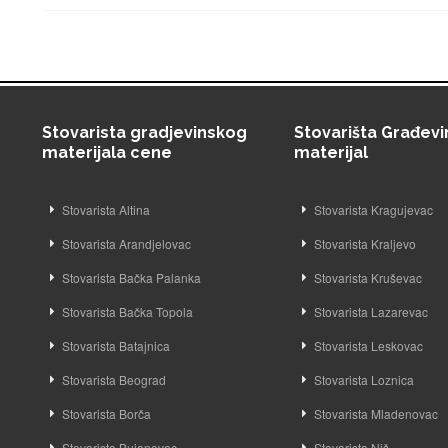
Stovarista gradjevinskog
Stovarišta Građevi
materijala cene
materijal
Stovarista Altina
Stovarista Kragujevac
Stovarista Arandjelovac
Stovarista Kraljevo
Stovarista Bačka Palanka
Stovarista Kruševac
Stovarista Bačka Topola
Stovarista Lazarevac
Stovarista Batajnica
Stovarista Leskovac
Stovarista Beograd
Stovarista Loznica
Stovarista Borča
Stovarista Mladenovac
Stovarista Bujanovac
Stovarista Niš