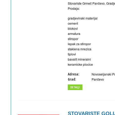
Stovariste Grmeč Pančevo. Gradjev
Prodaja:
gradjevinski materijal
cement
blokovi
armatura
stiropor
lepak za stiropor
staklena mrezica
tiplovi
bavalit mineralni
keramicke plocice
Adresa:
Novoseljanski P
Grad:
Pančevo
DETALJI
STOVARISTE GOLI